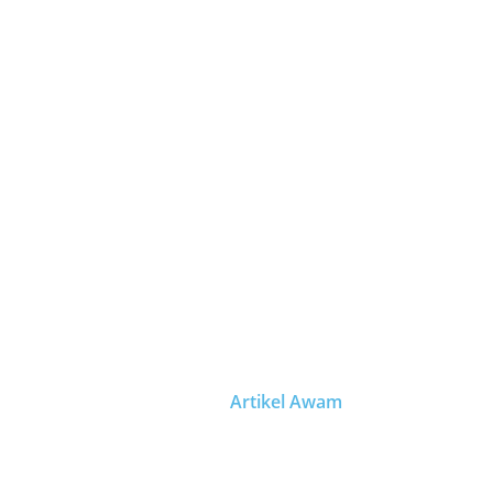
Home
Tentang Ka
Artikel Awam
Home
Artikel Awam